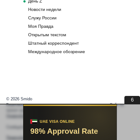
День Z
Новости недели
Служу России
Моя Правда
Открытым текстом
Штатный корреспондент
Международное обозрение
© 2026 Smido
6
Видеоматериалы встраиваются из открытых источников. Сайт не
хранит видео. По вопросам авторских прав —
help@smido.ru
.
Правообладателям
Сообщите нам если
Видео не работает
Правообладателям