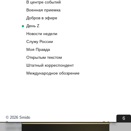
В центре событий
Военная приемка
Добров в эфире
День Z
Новости недели
Служу России
Моя Правда
Открытым текстом
Штатный корреспондент
Международное обозрение
© 2026 Smido
6
Видеоматериалы встраиваются из открытых источников. Сайт не
хранит видео. По вопросам авторских прав —
help@smido.ru
.