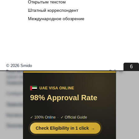
Открытым текстом
Штатный корреспондент
Международное обозрение
© 2026 Smido
6
Видеоматериалы встраиваются из открытых источников. Сайт не
хранит видео. По вопросам авторских прав —
help@smido.ru
.
Правообладателям
Сообщите нам если
Видео не работает
Правообладателям
Контакты
Политика конфиденциальности