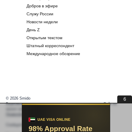
Добров в эфире
Служу России
Новости недели
День Z
Открытым текстом
Штатный корреспондент
Международное обозрение
© 2026 Smido
6
Видеоматериалы встраиваются из открытых источников. Сайт не
хранит видео. По вопросам авторских прав —
help@smido.ru
.
Правообладателям
Сообщите нам если
Видео не работает