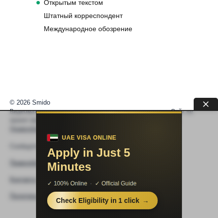
Открытым текстом
Штатный корреспондент
Международное обозрение
© 2026 Smido
Видеоматериалы встраиваются из открытых источников. Сайт не
хранит видео. По вопросам авторских прав —
help@smido.ru
.
Правообладателям
Сообщите нам если
Видео не работает
Правообладателям
Контакты
Политика конфиденциальности