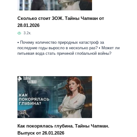
• Почему количество природных катастроф за
последние годы выросло в несколько раз? • Может ли
питьевая вода стать причиной глобальной войны?
Как покорялась глубина. Тайны Чапман.
Выпуск от 26.01.2026
3к.
Зачем морские цыгане прокалывают своим детям
барабанные перепонки? Кто первым опустился под
воду на батискафе? Жителям какого острова