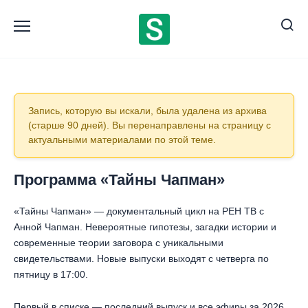
Перейти
к
содержанию
Программа «Тайны Чапман»
«Тайны Чапман» — документальный цикл на РЕН ТВ с
Анной Чапман. Невероятные гипотезы, загадки истории и
современные теории заговора с уникальными
свидетельствами. Новые выпуски выходят с четверга по
пятницу в 17:00.
Первый в списке — последний выпуск и все эфиры за 2026
год. Выберите дату и смотрите любую запись онлайн, без
ограничений.
195 784
75