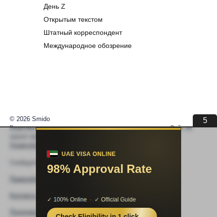
© 2026 Smido
Видеоматериалы встраиваются из открытых источников. Сайт не
хранит видео. По вопросам авторских прав —
help@smido.ru
.
Правообладателям
Сообщите нам если
Видео не работает
Правообладателям
4
Контакты
Политика конфиденциальности