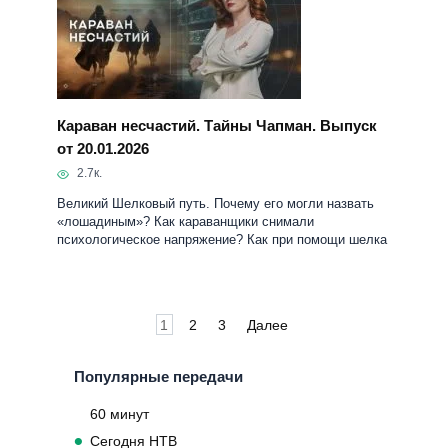
от 20.01.2026
2.7к.
Великий Шелковый путь. Почему его могли назвать
«лошадиным»? Как караванщики снимали
психологическое напряжение? Как при помощи шелка
Пагинация
1
2
3
Далее
записей
Популярные передачи
60 минут
Сегодня НТВ
Вести 20 00
Рен Новости
Время 21 00
Новости РБК
Большая игра