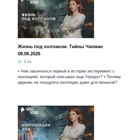
Жизнь под колпаком. Тайны Чапман
08.06.2026
3.1к.
• Чем закончился первый в истории эксперимент с
изоляцией, который описывал еще Геродот? • Почему
церковь не поощряла изоляцию даже для монахов?
Корпорации зла. Тайны Чапман 05.06.2026
3.1к.
Запись «Тайны Чапман» на Рен ТВ от 05 июня 2026.
Эксцентричная шпионка Анна Чапман приоткроет