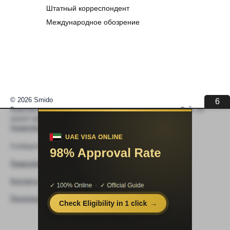
Штатный корреспондент
Международное обозрение
© 2026 Smido
6
Видеоматериалы встраиваются из открытых источников. Сайт не
хранит видео. По вопросам авторских прав —
help@smido.ru
.
Правообладателям
Сообщите нам если
Видео не работает
Правообладателям
Контакты
Политика конфиденциальности