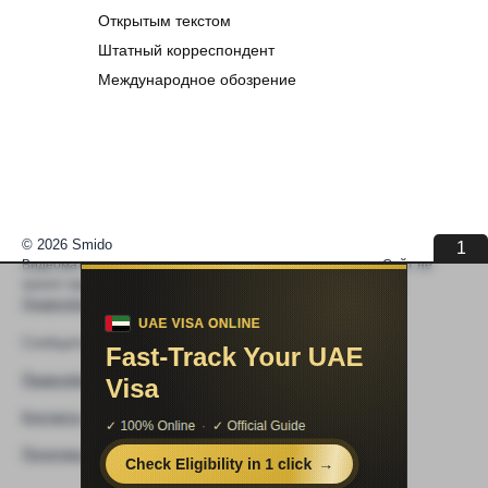
Открытым текстом
Штатный корреспондент
Международное обозрение
© 2026 Smido
1
Видеоматериалы встраиваются из открытых источников. Сайт не
хранит видео. По вопросам авторских прав —
help@smido.ru
.
Правообладателям
Сообщите нам если
Видео не работает
Правообладателям
Контакты
Политика конфиденциальности