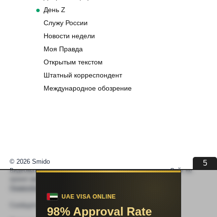
День Z
Служу России
Новости недели
Моя Правда
Открытым текстом
Штатный корреспондент
Международное обозрение
© 2026 Smido
5
Видеоматериалы встраиваются из открытых источников. Сайт не
хранит видео. По вопросам авторских прав —
help@smido.ru
.
Правообладателям
Сообщите нам если
Видео не работает