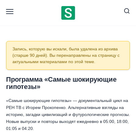
Перейти
к
содержанию
Программа «Самые шокирующие
гипотезы»
«Самые шокирующие гипотезы» — документальный цикл на
РЕН ТВ с Игорем Прокопенко. Альтернативные взгляды на
историю, загадки цивилизаций и футурологические прогнозы.
Новые выпуски и повторы выходят ежедневно в 05:00, 18:00,
01:05 и 04:20.
Первый в списке — последний выпуск и все эфиры за 2026
год. Выберите дату и смотрите любую запись онлайн, без
ограничений.
156 559
71