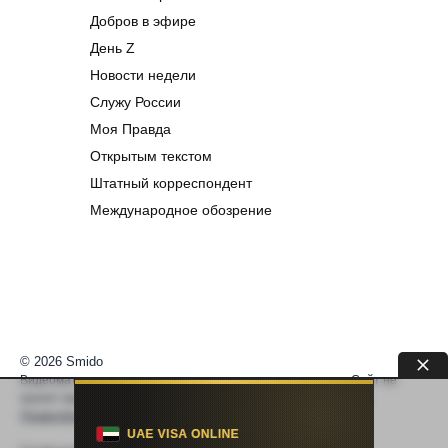
Добров в эфире
День Z
Новости недели
Служу России
Моя Правда
Открытым текстом
Штатный корреспондент
Международное обозрение
© 2026 Smido
Видеоматериалы встраиваются из открытых источников. Сайт не
хранит видео. По вопросам авторских прав —
help@smido.ru
.
Правообладателям