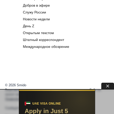
Добров в эфире
Служу России
Новости недели
День Z
Открытым текстом
Штатный корреспондент
Международное обозрение
© 2026 Smido
Видеоматериалы встраиваются из открытых источников. Сайт не
хранит видео. По вопросам авторских прав —
help@smido.ru
.
Правообладателям
Сообщите нам если
Видео не работает