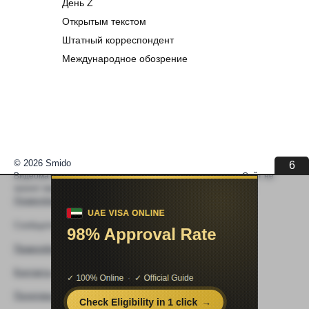
День Z
Открытым текстом
Штатный корреспондент
Международное обозрение
© 2026 Smido
6
Видеоматериалы встраиваются из открытых источников. Сайт не
хранит видео. По вопросам авторских прав —
help@smido.ru
.
Правообладателям
Сообщите нам если
Видео не работает
Правообладателям
Контакты
Политика конфиденциальности