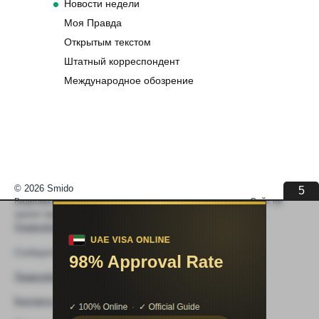
Новости недели
Моя Правда
Открытым текстом
Штатный корреспондент
Международное обозрение
© 2026 Smido
5
Видеоматериалы встраиваются из открытых источников. Сайт не
хранит видео. По вопросам авторских прав —
help@smido.ru
.
Правообладателям
Сообщите нам если
Видео не работает
Правообладателям
Контакты