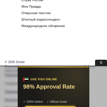
Служу России
Моя Правда
Открытым текстом
Штатный корреспондент
Международное обозрение
© 2026 Smido
6
Видеоматериалы встраиваются из открытых источников. Сайт не
хранит видео. По вопросам авторских прав —
help@smido.ru
.
Правообладателям
Сообщите нам если
Видео не работает
Правообладателям
Контакты