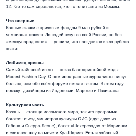
12. Кто-то сам справляется, кто-то гонит авто из Москвы.
Что впервые
Конные скачки с призовым фондом 9 млн рублей и
чемпионат жокеев. Лошадей везут со всей России, но без
«международности» — решили, что наездников из-за рубежа
хватит.
Любимец прессы
Самый хайповый ивент — показ благопристойной моды
Modest Fashion Day. О нем иностранные журналисты пишут
больше, чем обо всём форуме вместе взятом. В этом году
покажут дизайнеры из Индонезии, Марокко и Пакистана.
Культурная часть
Казань — столица исламского мира, так что программа
богатая: съезд министров культуры ОИС (едут даже из
Габона и Сьерра-Леоне), балет «Шехерезада» от Мариинки
и световое шоу на мечети Кул-Шариф. Есть и забавный