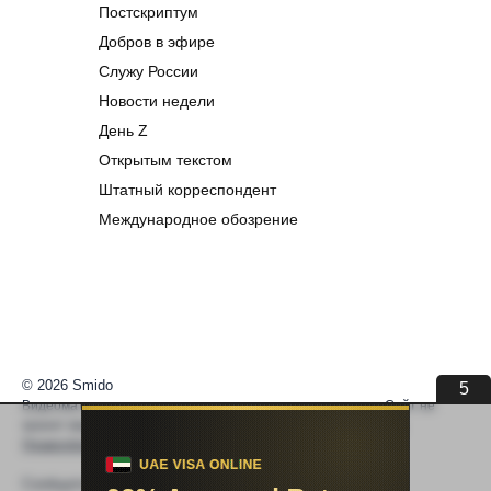
Постскриптум
Добров в эфире
Служу России
Новости недели
День Z
Открытым текстом
Штатный корреспондент
Международное обозрение
© 2026 Smido
5
Видеоматериалы встраиваются из открытых источников. Сайт не
хранит видео. По вопросам авторских прав —
help@smido.ru
.
Правообладателям
Сообщите нам если
Видео не работает