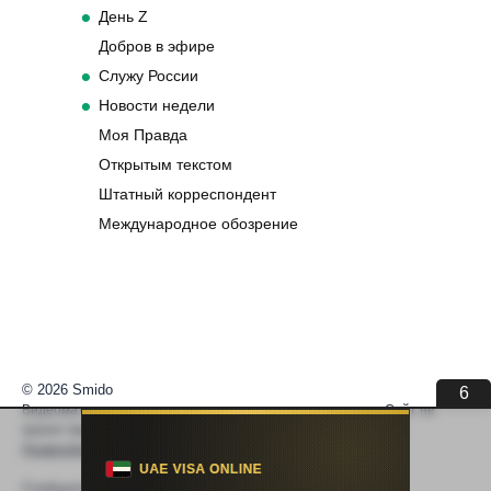
День Z
Добров в эфире
Служу России
Новости недели
Моя Правда
Открытым текстом
Штатный корреспондент
Международное обозрение
© 2026 Smido
6
Видеоматериалы встраиваются из открытых источников. Сайт не
хранит видео. По вопросам авторских прав —
help@smido.ru
.
Правообладателям
Сообщите нам если
Видео не работает