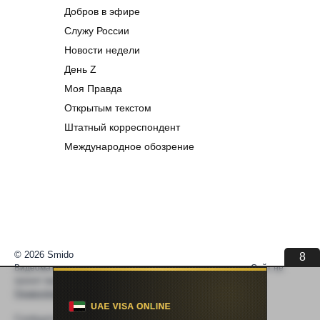
Добров в эфире
Служу России
Новости недели
День Z
Моя Правда
Открытым текстом
Штатный корреспондент
Международное обозрение
© 2026 Smido
8
Видеоматериалы встраиваются из открытых источников. Сайт не
хранит видео. По вопросам авторских прав —
help@smido.ru
.
Правообладателям
Сообщите нам если
Видео не работает