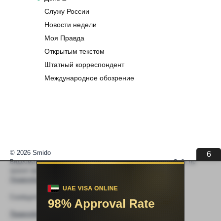
Служу России
Новости недели
Моя Правда
Открытым текстом
Штатный корреспондент
Международное обозрение
© 2026 Smido
6
Видеоматериалы встраиваются из открытых источников. Сайт не
хранит видео. По вопросам авторских прав —
help@smido.ru
.
Правообладателям
Сообщите нам если
Видео не работает
Правообладателям