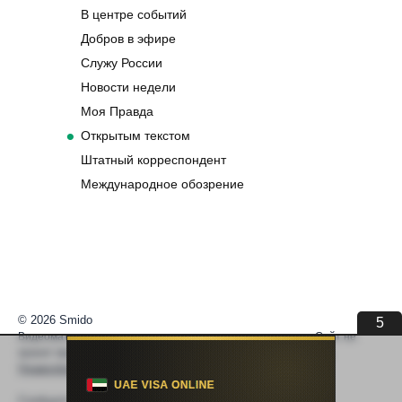
В центре событий
Добров в эфире
Служу России
Новости недели
Моя Правда
Открытым текстом
Штатный корреспондент
Международное обозрение
© 2026 Smido
5
Видеоматериалы встраиваются из открытых источников. Сайт не
хранит видео. По вопросам авторских прав —
help@smido.ru
.
Правообладателям
Сообщите нам если
Видео не работает