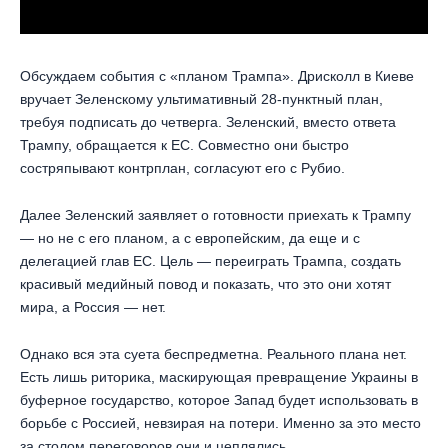
Обсуждаем события с «планом Трампа». Дрисколл в Киеве
вручает Зеленскому ультимативный 28-пунктный план,
требуя подписать до четверга. Зеленский, вместо ответа
Трампу, обращается к ЕС. Совместно они быстро
состряпывают контрплан, согласуют его с Рубио.
Далее Зеленский заявляет о готовности приехать к Трампу
— но не с его планом, а с европейским, да еще и с
делегацией глав ЕС. Цель — переиграть Трампа, создать
красивый медийный повод и показать, что это они хотят
мира, а Россия — нет.
Однако вся эта суета беспредметна. Реального плана нет.
Есть лишь риторика, маскирующая превращение Украины в
буферное государство, которое Запад будет использовать в
борьбе с Россией, невзирая на потери. Именно за это место
за столом переговоров они и цеплялись.