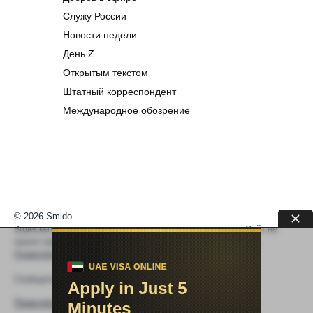
Служу России
Новости недели
День Z
Открытым текстом
Штатный корреспондент
Международное обозрение
© 2026 Smido
Видеоматериалы встраиваются из открытых источников. Сайт не
хранит видео. По вопросам авторских прав —
help@smido.ru
.
Правообладателям
Сообщите нам если
Видео не работает
Правообладателям