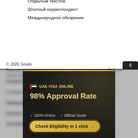
Открытым текстом
Штатный корреспондент
Международное обозрение
© 2026 Smido
6
Видеоматериалы встраиваются из открытых источников. Сайт не
хранит видео. По вопросам авторских прав —
help@smido.ru
.
Правообладателям
Сообщите нам если
Видео не работает
Правообладателям
Контакты
Политика конфиденциальности