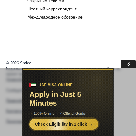
Открытым текстом
Штатный корреспондент
Международное обозрение
© 2026 Smido
8
Видеоматериалы встраиваются из открытых источников. Сайт не
хранит видео. По вопросам авторских прав —
help@smido.ru
.
Правообладателям
Сообщите нам если
Видео не работает
Правообладателям
Контакты
Политика конфиденциальности