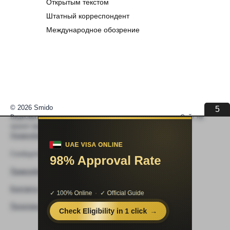
Открытым текстом
Штатный корреспондент
Международное обозрение
© 2026 Smido
5
Видеоматериалы встраиваются из открытых источников. Сайт не
хранит видео. По вопросам авторских прав —
help@smido.ru
.
Правообладателям
Сообщите нам если
Видео не работает
Правообладателям
Контакты
Политика конфиденциальности