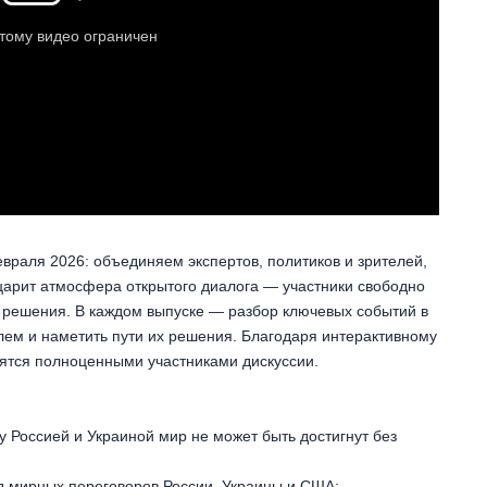
раля 2026: объединяем экспертов, политиков и зрителей,
царит атмосфера открытого диалога — участники свободно
 решения. В каждом выпуске — разбор ключевых событий в
блем и наметить пути их решения. Благодаря интерактивному
вятся полноценными участниками дискуссии.
у Россией и Украиной мир не может быть достигнут без
д мирных переговоров России, Украины и США;